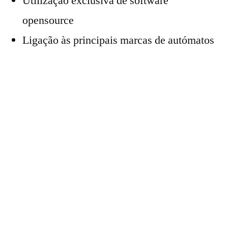
Utilização exclusiva de software
opensource
Ligação às principais marcas de autómatos
(Siemens, Schneider, Omron)
Possibilidade de execução em nuvem
Sem necessidade de instalação de software
no cliente
Alguns clientes